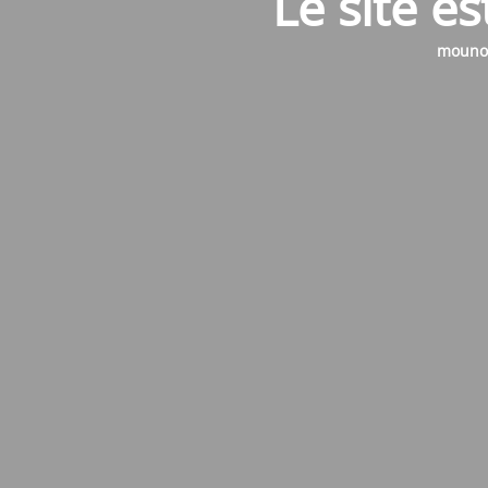
Le site e
mounol