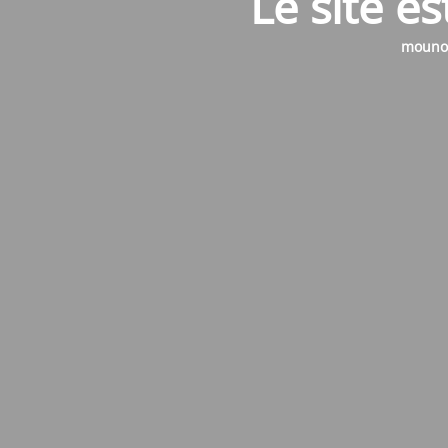
Le site e
mounol